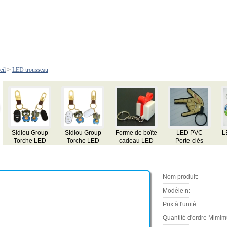
eil
>
LED trousseau
te-clés
LED porte-clés
LED Lumière
Porte Lumière
LED porte-cl
Keychain avec
mini torch
boussole
Nom produit:
Modèle n:
Prix à l'unité:
Quantité d'ordre Mimi