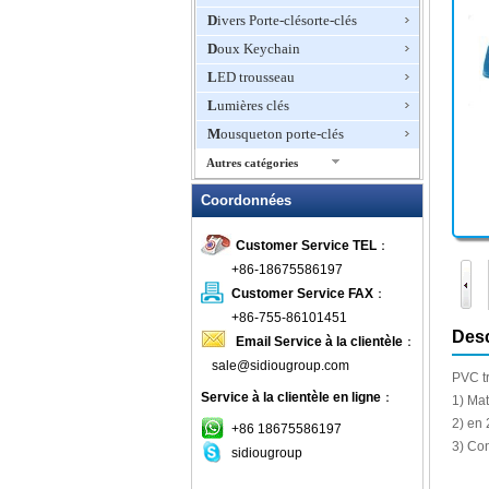
cluent coupe-
incluent les
Divers Porte-clésorte-clés
ngles (noir)
coupe-ongles
(blanc)
Doux Keychain
LED trousseau
Lumières clés
Mousqueton porte-clés
Autres catégories
Multi-Function-clés
Coordonnées
Pointeur laser Porte-clés
Customer Service TEL
：
PORTE-CABLE
+86-18675586197
porte-clés de nouveauté
Customer Service FAX
：
Porte-clés décapsuleur
+86-755-86101451
Porte-clés Disney
Desc
Email Service à la clientèle
：
Porte-clés du jeu
sale@sidiougroup.com
PVC
t
porte-clés en cuir
Service à la clientèle en ligne
：
1) Mat
Porte-clés en métal
2)
en 
+86 18675586197
porte-clés en plastique
3)
Con
sidiougroup
porte-clés gant de boxe