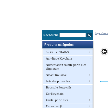
Page d'accu
Recherche
Produits catégories
3-D KEYCHAINS
Acrylique Keychain
idiou Group
Sidiou Group
Forme de boîte
LED PVC
LED por
Alimentation solaire porte-clés
Torche LED
Torche LED
cadeau LED
Porte-clés
clignotant
nti-Perdue
Anti-Perdue
Keychain
Finder Key
Finder Key
Amant trousseau
Finder
Finder
bois des porte-clés
Rechercher
Rechercher
Key Chain
Key Chain
Boussole Porte-clés
eychain Son
Keychain Son
Car Keychain
contrôle
contrôle
Whistle Key
Whistle Key
Cristal porte-clés
finder kit
finder kit
cadeau
cadeau
Cubes de QI