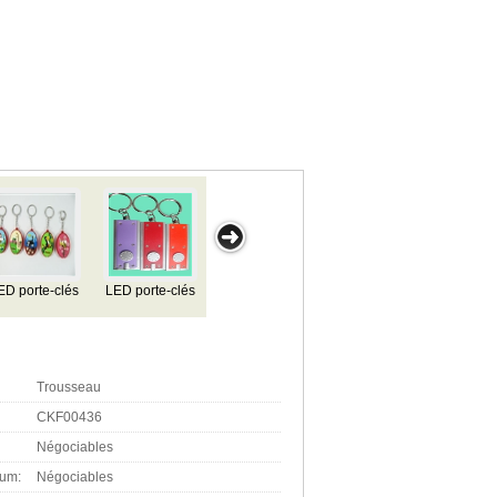
és,
Trousseau
Lumière
Cristal porte-
LED en cuir
e
Keychain
clés
Porte-clés
Trousseau
CKF00436
Négociables
mum:
Négociables