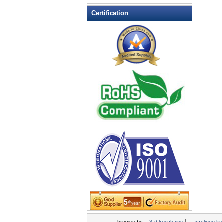
porte-clés gravé
Certification
porte-clés gros
Porte-clés Outil
porte-clés personnalisé
porte-clés personnalisés
porte-clés photo
Porte-clés photo numérique
Porte-clés Porte ID
porte-clés sport
porte-clés torche
PORTE-MESURE TAPE
Porte-Pill Box
Porte-plume
PORTE-PROMOTIONNELLES
Principales Finder
PVC souple Porte-clés
Stress Boule Keychain
|
browse by:
3-d keychains
acrylique k