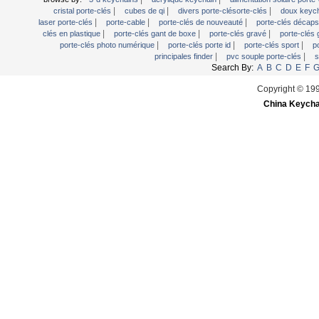
Trousseau Flash Drive
|
|
|
cristal porte-clés
cubes de qi
divers porte-clésorte-clés
doux keyc
|
|
|
voiturier porte-clés
laser porte-clés
porte-cable
porte-clés de nouveauté
porte-clés décap
|
|
|
clés en plastique
porte-clés gant de boxe
porte-clés gravé
porte-clés
|
|
|
porte-clés photo numérique
porte-clés porte id
porte-clés sport
p
|
|
principales finder
pvc souple porte-clés
s
Search By:
A
B
C
D
E
F
Copyright © 19
China Keycha