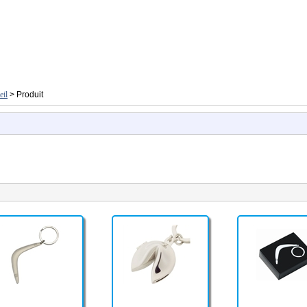
eil
> Produit