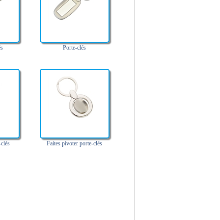
és
Porte-clés
clés
Faites pivoter porte-clés