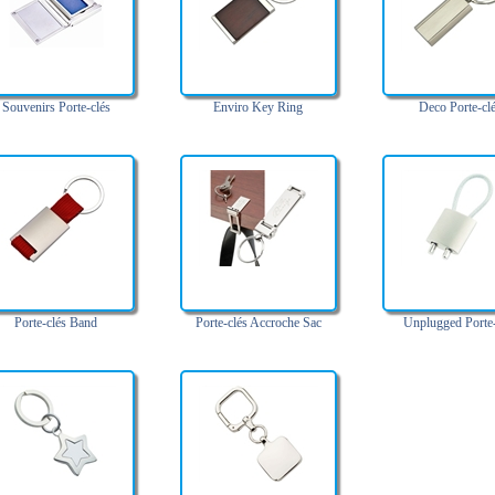
Souvenirs Porte-clés
Enviro Key Ring
Deco Porte-cl
Porte-clés Band
Porte-clés Accroche Sac
Unplugged Porte-