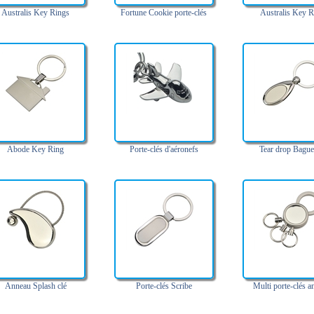
Australis Key Rings
Fortune Cookie porte-clés
Australis Key R
Abode Key Ring
Porte-clés d'aéronefs
Tear drop Bague
Anneau Splash clé
Porte-clés Scribe
Multi porte-clés a