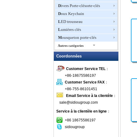
Divers Porte-clésorte-clés
Doux Keychain
LED trousseau
Lumières clés
Mousqueton porte-clés
Autres catégories
Multi-Function-clés
Coordonnées
Pointeur laser Porte-clés
Customer Service TEL
：
PORTE-CABLE
+86-18675586197
porte-clés de nouveauté
Customer Service FAX
：
Porte-clés décapsuleur
+86-755-86101451
Porte-clés Disney
Email Service à la clientèle
：
Porte-clés du jeu
sale@sidiougroup.com
porte-clés en cuir
Service à la clientèle en ligne
：
Porte-clés en métal
+86 18675586197
porte-clés en plastique
sidiougroup
porte-clés gant de boxe