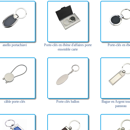
anello portachiavi
Porte-clés en ébène d'affaires porte
Porte-clés en éb
ensemble carte
câble porte-clés
Porte-clés ballon
Bague en Argent tou
panneau