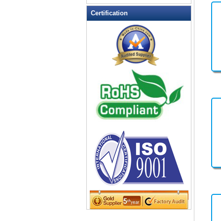
porte-clés gravé
Certification
porte-clés gros
Porte-clés Outil
porte-clés personnalisé
porte-clés personnalisés
porte-clés photo
Porte-clés photo numérique
Porte-clés Porte ID
porte-clés sport
porte-clés torche
PORTE-MESURE TAPE
Porte-Pill Box
Porte-plume
PORTE-PROMOTIONNELLES
Principales Finder
PVC souple Porte-clés
Stress Boule Keychain