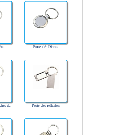
ène
Porte-clés Discus
ches du
Porte-clés réflexion