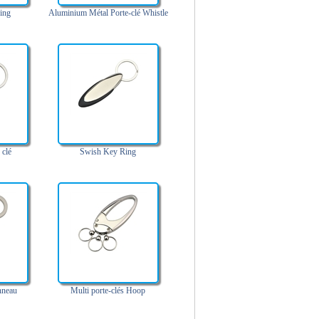
ing
Aluminium Métal Porte-clé Whistle
 clé
Swish Key Ring
nneau
Multi porte-clés Hoop