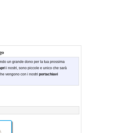
go
endo
un grande dono
per la tua
prossima
apri
i nostri
,
sono piccole e
unico che
sarà
che vengono con
i nostri
portachiavi