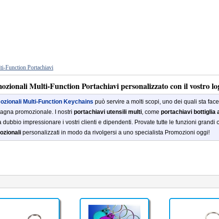
ti-Function Portachiavi
zionali Multi-Function Portachiavi personalizzato con il vostro lo
ozionali
Multi
-
Function
Keychains
può servire
a molti scopi
,
uno dei quali
sta fac
agna
promozionale.
I nostri
portachiavi
utensili
multi
, come
portachiavi
bottiglia
a dubbio
impressionare i vostri
clienti e dipendenti
.
Provate
tutte le funzioni
grandi
zionali
personalizzati
in modo da
rivolgersi a uno specialista
Promozioni
oggi!