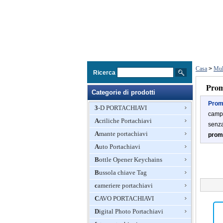
Casa
>
Mul
Ricerca
Promo
Categorie di prodotti
Prom
3-D PORTACHIAVI
camp
Acriliche Portachiavi
senz
Amante portachiavi
promo
Auto Portachiavi
Bottle Opener Keychains
Bussola chiave Tag
cameriere portachiavi
CAVO PORTACHIAVI
Digital Photo Portachiavi