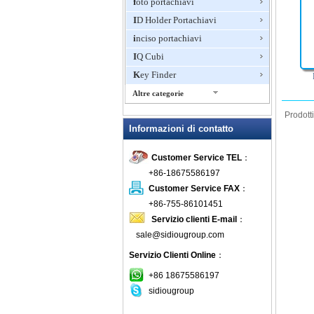
foto portachiavi
ID Holder Portachiavi
inciso portachiavi
IQ Cubi
Key Finder
Altre categorie
Laser Pointer Keychain
Prodott
Informazioni di contatto
LED portachiavi
Lo stress sfera Portachiavi
Customer Service TEL
：
Luci
+86-18675586197
METRO PORTACHIAVI
Customer Service FAX
：
Morbido portachiavi
+86-755-86101451
Servizio clienti E-mail
：
Moschettone portachiavi
sale@sidiougroup.com
Multi-Function Portachiavi
Servizio Clienti Online
：
novità portachiavi
Penna Portachiavi
+86 18675586197
sidiougroup
Pill Box Portachiavi
portachiavi all'ingrosso