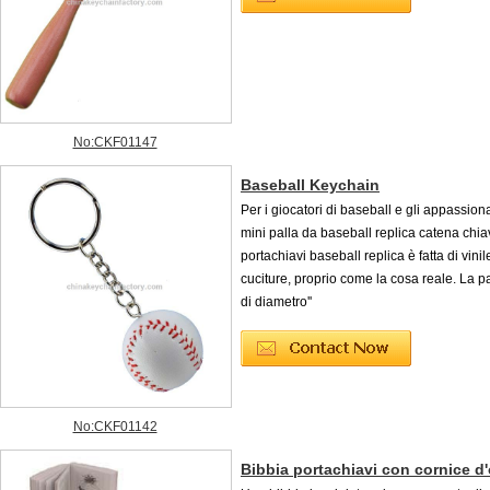
No:CKF01147
Baseball Keychain
Per i giocatori di baseball e gli appassiona
mini palla da baseball replica catena chiav
portachiavi baseball replica è fatta di vinil
cuciture, proprio come la cosa reale. La pal
di diametro''
No:CKF01142
Bibbia portachiavi con cornice d