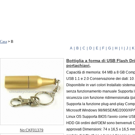
Casa
> B
A
|
B
|
C
|
D
|
E
|
F
|
G
|
H
|
I
|
J
|
K
Bottiglia a forma di USB Flash Dr
portachiavi,
Capacità di memoria: 64 MB a 8 GB Compa
USB 1.1 e 2.0 Conservazione dei dati: 10
Disponibile in vari colori Installato sistema
senza funzionamento manuale Supporta la
sicurezza con funzione ridimensionata (pa
Supporta la funzione plug-and-play Compa
Microsoft Windows 98/98SE/ME/2000/XP/V
Linux OS Supporta BIOS l'avvio come US
HDD Gli ordini dell'OEM sono benvenuti
approvati Dimensioni: 74 x 16,5 x 16,5 m
No:CKF01379