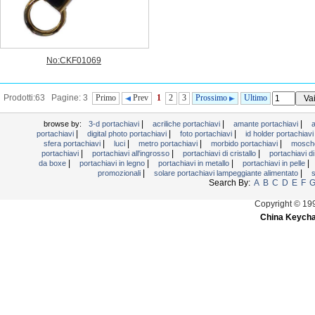
No:CKF01069
Prodotti:63 Pagine: 3
Primo
Prev
1
2
3
Prossimo
Ultimo
|
|
|
browse by:
3-d portachiavi
acriliche portachiavi
amante portachiavi
a
|
|
|
portachiavi
digital photo portachiavi
foto portachiavi
id holder portachiav
|
|
|
|
sfera portachiavi
luci
metro portachiavi
morbido portachiavi
mosche
|
|
|
portachiavi
portachiavi all'ingrosso
portachiavi di cristallo
portachiavi di
|
|
|
|
da boxe
portachiavi in ​​legno
portachiavi in ​​metallo
portachiavi in ​​pelle
|
|
promozionali
solare portachiavi lampeggiante alimentato
s
Search By:
A
B
C
D
E
F
Copyright © 19
China Keycha