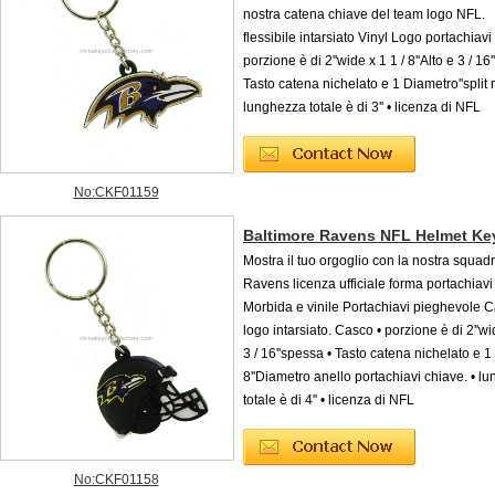
nostra catena chiave del team logo NFL. 
flessibile intarsiato Vinyl Logo portachiavi
porzione è di 2''wide x 1 1 / 8''Alto e 3 / 16
Tasto catena nichelato e 1 Diametro''split r
lunghezza totale è di 3'' • licenza di NFL
No:CKF01159
Baltimore Ravens NFL Helmet Ke
Mostra il tuo orgoglio con la nostra squad
Ravens licenza ufficiale forma portachiavi
Morbida e vinile Portachiavi pieghevole 
logo intarsiato. Casco • porzione è di 2''wid
3 / 16''spessa • Tasto catena nichelato e 1 
8''Diametro anello portachiavi chiave. • l
totale è di 4'' • licenza di NFL
No:CKF01158