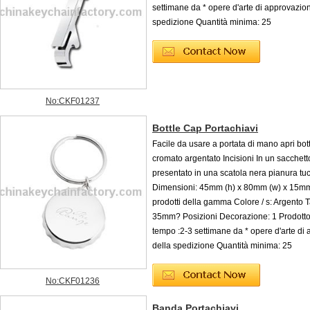
settimane da * opere d'arte di approvazio
spedizione Quantità minima: 25
No:CKF01237
Bottle Cap Portachiavi
Facile da usare a portata di mano apri botti
cromato argentato Incisioni In un sacchetto
presentato in una scatola nera pianura tu
Dimensioni: 45mm (h) x 80mm (w) x 15mm (
prodotti della gamma Colore / s: Argento Ta
35mm? Posizioni Decorazione: 1 Prodotto 
tempo :2-3 settimane da * opere d'arte di
della spedizione Quantità minima: 25
No:CKF01236
Banda Portachiavi