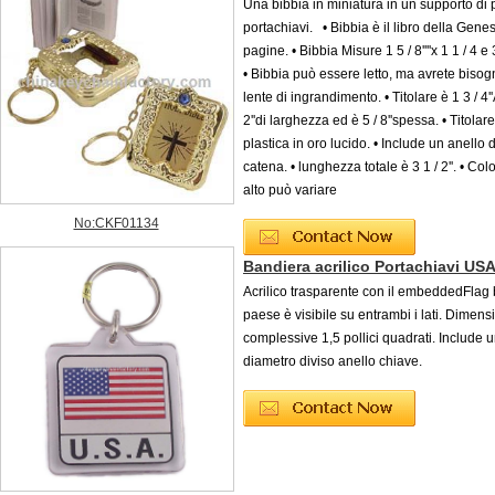
Una bibbia in miniatura in un supporto di 
portachiavi. • Bibbia è il libro della Gene
pagine. • Bibbia Misure 1 5 / 8''''x 1 1 / 4 e 
• Bibbia può essere letto, ma avrete bisog
lente di ingrandimento. • Titolare è 1 3 / 4''
2''di larghezza ed è 5 / 8''spessa. • Titolar
plastica in oro lucido. • Include un anello 
catena. • lunghezza totale è 3 1 / 2''. • Col
alto può variare
No:CKF01134
Bandiera acrilico Portachiavi US
Acrilico trasparente con il embeddedFlag
paese è visibile su entrambi i lati. Dimens
complessive 1,5 pollici quadrati. Include u
diametro diviso anello chiave.