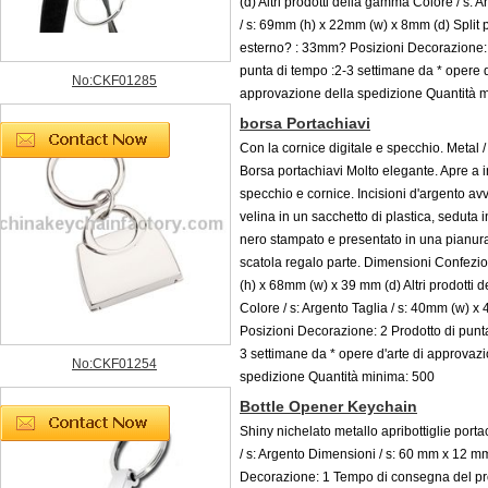
(d) Altri prodotti della gamma Colore / s: A
/ s: 69mm (h) x 22mm (w) x 8mm (d) Split p
esterno? : 33mm? Posizioni Decorazione: 
punta di tempo :2-3 settimane da * opere d
No:CKF01285
approvazione della spedizione Quantità 
borsa Portachiavi
Con la cornice digitale e specchio. Metal /
Borsa portachiavi Molto elegante. Apre a 
specchio e cornice. Incisioni d'argento avvo
velina in un sacchetto di plastica, seduta i
nero stampato e presentato in una pianur
scatola regalo parte. Dimensioni Confez
(h) x 68mm (w) x 39 mm (d) Altri prodotti
Colore / s: Argento Taglia / s: 40mm (w) x
Posizioni Decorazione: 2 Prodotto di punt
3 settimane da * opere d'arte di approvaz
No:CKF01254
spedizione Quantità minima: 500
Bottle Opener Keychain
Shiny nichelato metallo apribottiglie port
/ s: Argento Dimensioni / s: 60 mm x 12 m
Decorazione: 1 Tempo di consegna del pro