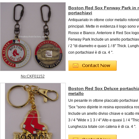
Boston Red Sox Fenway Park in 
portachiavi
Antiquariato in ottone color metallo rotond
principali. Mette in evidenza il logo sono v
Rosso e Bianco. Anteriore è Red Sox logo
Fenway Park Include un anello portachiav
/ 2 "di diametro e quasi 1 / 8" Thick. Lung
con portachiavi è di ca. 4 ".
No:CKF01152
Boston Red Sox Deluxe portachiavi
metallo
Un pesante in ottone placcato portachiavi i
'Sox "sono dipinte in resina epossidica ro
Include un anello diviso chiave e scatto m
3 / 4 "Wide x 1 3 / 4" Alto e quasi 1 / 4 "Thi
Lunghezza totale con catena è di ca. 4 ".