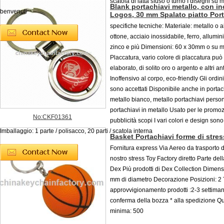
scatola di latta sfuso o turno I disegni su
Blank portachiavi metallo, con in
benvenuti
Logos, 30 mm Spalato piatto Port
specifiche tecniche: Materiale: metallo o a
ottone, acciaio inossidabile, ferro, allumini
zinco e più Dimensioni: 60 x 30mm o su m
Placcatura, vario colore di placcatura può
elaborato, di solito oro o argento e altri an
Inoffensivo al corpo, eco-friendly Gli ordi
sono accettati Disponibile anche in portac
metallo bianco, metallo portachiavi person
portachiavi in ​​metallo Usato per le promoz
No:CKF01361
pubblicità scopi I vari colori e design sono
Imballaggio: 1 parte / polisacco, 20 parti / scatola interna
Basket Portachiavi forme di stres
Fornitura express Via Aereo da trasporto d
nostro stress Toy Factory diretto Parte del
Dex Più prodotti di Dex Collection Dimensi
mm di diametro Decorazione Posizioni: 2 
approvvigionamento prodotti :2-3 settiman
conferma della bozza * alla spedizione Qu
minima: 500