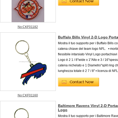
No:CKF01182
Buffalo Bills Vinyl 2-D Logo Port
Mostra il tuo supporto per i Buffalo Bills c
catena chiave del team logo NFL. • morb
flessibile intarsiato Vinyl Logo portachiavi
Logo è 2 1 / 8''wide x 1''Alto e 3 / 16''spes
catena nichelato e 1 Diametro''split ring ch
lunghezza totale è 2 7 / 8'' • licenza di NFL
No:CKF01160
Baltimore Ravens Vinyl 2-D Porta
Logo
Mostra il tuo supporto per i Baltimore Rav