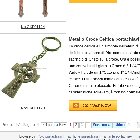
No:CKF01124
Metallo Croce Celtica portachiavi
La croce celtica è un simbolo dell'eternità
l'infinito dell'amore di Dio, come mostrato a
sacrificio di Cristo sulla croce. Ora è possi
uno con voi tutti i giorni. • Croce è 2 1 / 4 "T
Wide • Include un 1 "Catena e 1" 1 / 4 Anel
chiave. • Lunghezza totale complessivo è 4 
Chrome metallo placcato. Fronte • è detta
caratteristiche sollevato, è tornato normal
No:CKF01120
Prodotti:97 Pagine: 4
Primo
Prev
1
2
3
4
Prossimo
Ultimo
|
|
|
browse by:
3-d portachiavi
acriliche portachiavi
amante portachiavi
a