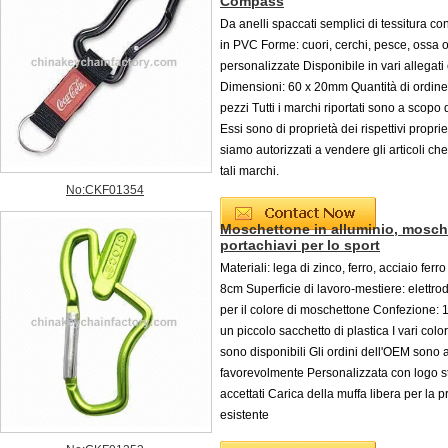
Compass
Da anelli spaccati semplici di tessitura con
in PVC Forme: cuori, cerchi, pesce, ossa 
personalizzate Disponibile in vari allegati 
Dimensioni: 60 x 20mm Quantità di ordin
pezzi Tutti i marchi riportati sono a scopo d
Essi sono di proprietà dei rispettivi proprie
siamo autorizzati a vendere gli articoli c
tali marchi.
No:CKF01354
Moschettone in alluminio, mosch
portachiavi per lo sport
Materiali: lega di zinco, ferro, acciaio fer
8cm Superficie di lavoro-mestiere: elettr
per il colore di moschettone Confezione: 
un piccolo sacchetto di plastica I vari colo
sono disponibili Gli ordini dell'OEM sono a
favorevolmente Personalizzata con logo 
accettati Carica della muffa libera per la 
esistente