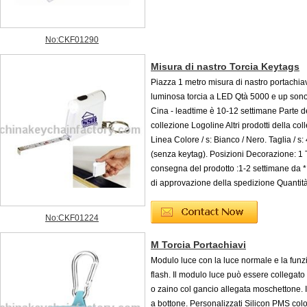
No:CKF01290
Misura di nastro Torcia Keytags
Piazza 1 metro misura di nastro portachiav
luminosa torcia a LED Qtà 5000 e up sono
Cina - leadtime è 10-12 settimane Parte d
collezione Logoline Altri prodotti della co
Linea Colore / s: Bianco / Nero. Taglia / s
(senza keytag). Posizioni Decorazione: 1
consegna del prodotto :1-2 settimane da *
di approvazione della spedizione Quantit
No:CKF01224
M Torcia Portachiavi
Modulo luce con la luce normale e la funz
flash. Il modulo luce può essere collegato
o zaino col gancio allegata moschettone. I
a bottone. Personalizzati Silicon PMS col