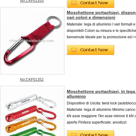
No:CKF01353
Moschettone portachiavi, disponi
vari colori e dimensioni
Materiale: lega di alluminio I vari formati 
disponibili Colori su misura e le specifich
benvenute Ideale per la promozione ed i r
No:CKF01352
Moschettone portachiavi, in lega
alluminio
Dispositivo di Uscita: twist lock (autoblocc
Materiale: lega di alluminio Minimo carico 
kN asse maggiore 7kn asse minore 6 kN 
aperto Finitura superficiale: anodizzi