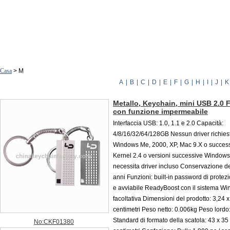
Casa
> M
A
|
B
|
C
|
D
|
E
|
F
|
G
|
H
|
I
|
J
|
K
Metallo, Keychain, mini USB 2.0 F
con funzione impermeabile
Interfaccia USB: 1.0, 1.1 e 2.0 Capacità:
4/8/16/32/64/128GB Nessun driver richiest
Windows Me, 2000, XP, Mac 9.X o success
Kernel 2.4 o versioni successive Window
necessita driver incluso Conservazione dei
anni Funzioni: built-in password di protez
e avviabile ReadyBoost con il sistema Wi
facoltativa Dimensioni del prodotto: 3,24 x
centimetri Peso netto: 0.006kg Peso lordo
Standard di formato della scatola: 43 x 35
No:CKF01380