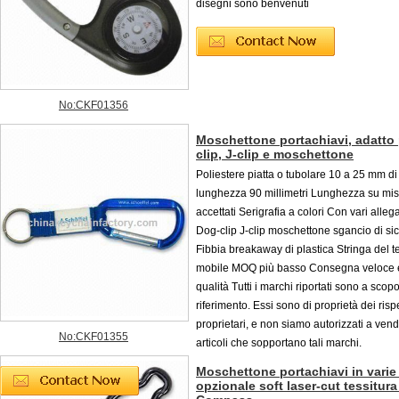
disegni sono benvenuti
No:CKF01356
Moschettone portachiavi, adatto 
clip, J-clip e moschettone
Poliestere piatta o tubolare 10 a 25 mm di
lunghezza 90 millimetri Lunghezza su mi
accettati Serigrafia a colori Con vari allega
Dog-clip J-clip moschettone sgancio di si
Fibbia breakaway di plastica Stringa del t
mobile MOQ più basso Consegna veloce e
qualità Tutti i marchi riportati sono a scopo
riferimento. Essi sono di proprietà dei rispe
proprietari, e non siamo autorizzati a vend
No:CKF01355
articoli che sopportano tali marchi.
Moschettone portachiavi in varie
opzionale soft laser-cut tessitura