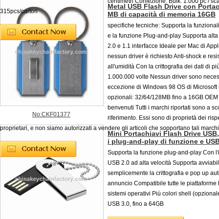
centimetri Confezione: Bulk: 1.000 pc / scat
Metal USB Flash Drive con Portac
315pcs/carton
MB di capacità di memoria 16GB
specifiche tecniche: Supporta la funzional
e la funzione Plug-and-play Supporta alta
2.0 e 1.1 interfacce Ideale per Mac di App
nessun driver è richiesto Anti-shock e res
all'umidità Con la crittografia dei dati di pi
1.000.000 volte Nessun driver sono neces
eccezione di Windows 98 OS di Microsoft
opzionali: 32/64/128MB fino a 16GB OE
benvenuti Tutti i marchi riportati sono a sc
No:CKF01377
riferimento. Essi sono di proprietà dei rispe
proprietari, e non siamo autorizzati a vendere gli articoli che sopportano tali marchi
Mini Portachiavi Flash Drive USB
i plug-and-play di funzione e USB
Supporta la funzione plug-and-play Con l'i
USB 2.0 ad alta velocità Supporta avviabil
semplicemente la crittografia e pop up au
annuncio Compatibile tutte le piattaforme
sistemi operativi Più colori shell (opziona
USB 3.0, fino a 64GB