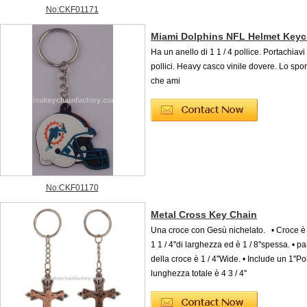
No:CKF01171
Miami Dolphins NFL Helmet Keyc
Ha un anello di 1 1 / 4 pollice. Portachiavi
pollici. Heavy casco vinile dovere. Lo spo
che ami
No:CKF01170
Metal Cross Key Chain
Una croce con Gesù nichelato. • Croce è 2 
1 1 / 4''di larghezza ed è 1 / 8''spessa. • p
della croce è 1 / 4''Wide. • Include un 1''Po
lunghezza totale è 4 3 / 4''