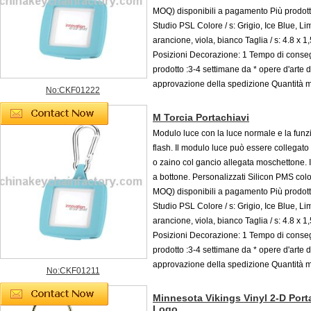
MOQ) disponibili a pagamento Più prodott
Studio PSL Colore / s: Grigio, Ice Blue, L
arancione, viola, bianco Taglia / s: 4.8 x 1
Posizioni Decorazione: 1 Tempo di conse
prodotto :3-4 settimane da * opere d'arte d
approvazione della spedizione Quantità 
No:CKF01222
M Torcia Portachiavi
Modulo luce con la luce normale e la funz
flash. Il modulo luce può essere collegato
o zaino col gancio allegata moschettone. I
a bottone. Personalizzati Silicon PMS col
MOQ) disponibili a pagamento Più prodott
Studio PSL Colore / s: Grigio, Ice Blue, L
arancione, viola, bianco Taglia / s: 4.8 x 1
Posizioni Decorazione: 1 Tempo di conse
prodotto :3-4 settimane da * opere d'arte d
approvazione della spedizione Quantità 
No:CKF01211
Minnesota Vikings Vinyl 2-D Port
Logo