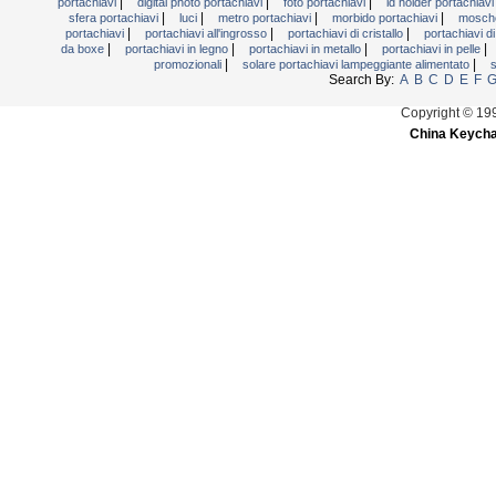
|
|
|
portachiavi
digital photo portachiavi
foto portachiavi
id holder portachiav
|
|
|
|
sfera portachiavi
luci
metro portachiavi
morbido portachiavi
mosche
|
|
|
portachiavi
portachiavi all'ingrosso
portachiavi di cristallo
portachiavi di
|
|
|
|
da boxe
portachiavi in ​​legno
portachiavi in ​​metallo
portachiavi in ​​pelle
|
|
promozionali
solare portachiavi lampeggiante alimentato
s
Search By:
A
B
C
D
E
F
Copyright © 19
China Keycha