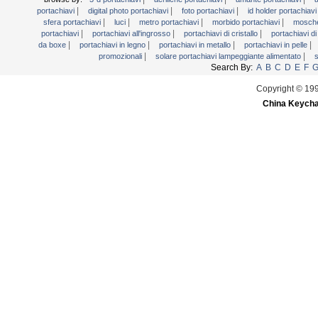
torcia portachiavi
|
|
|
portachiavi
digital photo portachiavi
foto portachiavi
id holder portachiav
|
|
|
|
Varie Portachiavi
sfera portachiavi
luci
metro portachiavi
morbido portachiavi
mosche
|
|
|
portachiavi
portachiavi all'ingrosso
portachiavi di cristallo
portachiavi di
|
|
|
|
da boxe
portachiavi in ​​legno
portachiavi in ​​metallo
portachiavi in ​​pelle
|
|
promozionali
solare portachiavi lampeggiante alimentato
s
Search By:
A
B
C
D
E
F
Copyright © 19
China Keycha