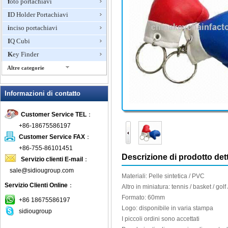
foto portachiavi
ID Holder Portachiavi
inciso portachiavi
IQ Cubi
Key Finder
Altre categorie
Laser Pointer Keychain
Informazioni di contatto
LED portachiavi
Lo stress sfera Portachiavi
Customer Service TEL
：
Luci
+86-18675586197
METRO PORTACHIAVI
Customer Service FAX
：
Morbido portachiavi
+86-755-86101451
Descrizione di prodotto dett
Servizio clienti E-mail
：
Moschettone portachiavi
sale@sidiougroup.com
Multi-Function Portachiavi
Materiali:
Pelle sintetica
/ PVC
Servizio Clienti Online
：
novità portachiavi
Altro
in miniatura
: tennis
/
basket
/ golf
Formato: 60mm
Penna Portachiavi
+86 18675586197
Logo
:
disponibile in
varia stampa
sidiougroup
Pill Box Portachiavi
I piccoli ordini
sono accettati
portachiavi all'ingrosso