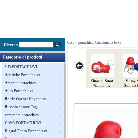
Casa
>
portachiavi Guantoni da boxe
Ricerca
Categorie di prodotti
3-D PORTACHIAVI
Acriliche Portachiavi
anto Boxe
Fancy Mini
Pelle sintetica
Portachiavi
3 in 1
Amante portachiavi
ortachiavi
Guanto Boxe
Mini Boxe
animali con il
Laser
Auto Portachiavi
Portachiavi con
Guanto
suono
Keych
spazio di
Portachiavi in
Bottle Opener Keychains
stampa a
grandi
scopo
dimensioni
Bussola chiave Tag
promozionale
cameriere portachiavi
CAVO PORTACHIAVI
Digital Photo Portachiavi